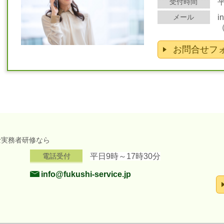
受付時間
平
メール
i
お問合せフ
士実務者研修なら
電話受付
平日9時～17時30分
info@fukushi-service.jp