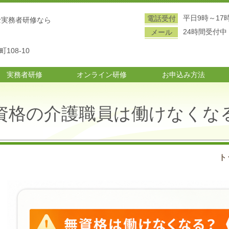
平日9時～17
電話受付
士実務者研修なら
24時間受付中
メール
108-10
実務者研修
オンライン研修
お申込み方法
資格の介護職員は働けなくな
ト